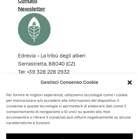
Contatti
Newsletter
Edrevia – La tribù degli alberi
Serrastretta, 88040 (CZ)
Tel: +39 328 228 2932
Email: edreviaoutdoor@gmail.com
Gestisci Consenso Cookie
SEGUICI
Per fornire le migliori esperienze, utilizziamo tecnologie come i cookie
per memorizzare e/o accedere alle informazioni del dispositivo. Il
Facebook
Instagram
consenso a queste tecnologie ci permetterà di elaborare dati come il
comportamento di navigazione o ID unici su questo sito. Non
acconsentire o ritirare il consenso può influire negativamente su alcune
caratteristiche e funzioni.
Copyright © 2023
|
Privacy
| Cookie | Sviluppato