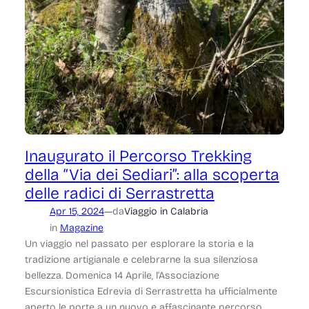
Inaugurato il Percorso Trekking
della “Via dei Sediari”: alla scoperta
delle radici di Serrastretta
—
Apr 15, 2024
da
Viaggio in Calabria
in
Magazine
Un viaggio nel passato per esplorare la storia e la
tradizione artigianale e celebrarne la sua silenziosa
bellezza. Domenica 14 Aprile, l’Associazione
Escursionistica Edrevia di Serrastretta ha ufficialmente
aperto le porte a un nuovo e affascinante percorso