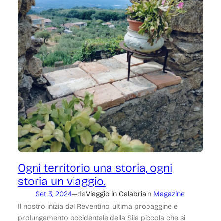
Ogni territorio una storia, ogni
storia un viaggio.
—
Set 3, 2024
da
Viaggio in Calabria
in
Magazine
Il nostro inizia dal Reventino, ultima propaggine e
prolungamento occidentale della Sila piccola che si