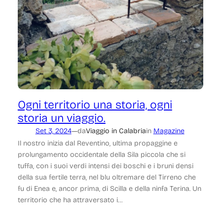
Ogni territorio una storia, ogni
storia un viaggio.
—
Set 3, 2024
da
Viaggio in Calabria
in
Magazine
Il nostro inizia dal Reventino, ultima propaggine e
prolungamento occidentale della Sila piccola che si
tuffa, con i suoi verdi intensi dei boschi e i bruni densi
della sua fertile terra, nel blu oltremare del Tirreno che
fu di Enea e, ancor prima, di Scilla e della ninfa Terina. Un
territorio che ha attraversato i…