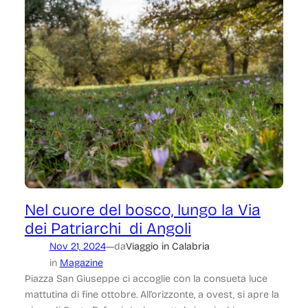
Nel cuore del bosco, lungo la Via
dei Patriarchi di Angoli
—
Nov 21, 2024
da
Viaggio in Calabria
in
Magazine
Piazza San Giuseppe ci accoglie con la consueta luce
mattutina di fine ottobre. All’orizzonte, a ovest, si apre la