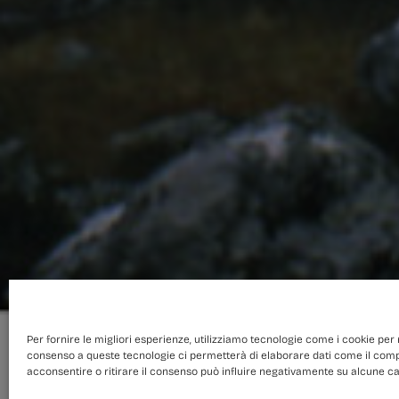
Per fornire le migliori esperienze, utilizziamo tecnologie come i cookie per
consenso a queste tecnologie ci permetterà di elaborare dati come il comp
acconsentire o ritirare il consenso può influire negativamente su alcune car