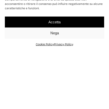
acconsentire o ritirare il consenso può influire negativamente su alcune
caratteristiche e funzioni.
Accetta
Nega
Cookie Policy
Privacy Policy
Home
Libri
Montagne di Calabria
Guida storico-naturalistica ed
escursionistica
di
Francesco Bevilacqua
Cartaceo:
€20,90
Pp.456
Isbn: 9788849804522
Anno: 2003