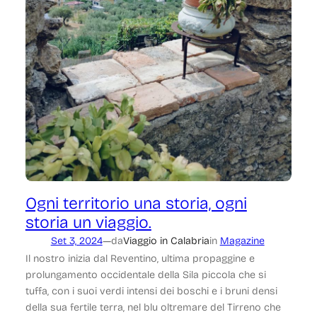
Ogni territorio una storia, ogni
storia un viaggio.
—
Set 3, 2024
da
Viaggio in Calabria
in
Magazine
Il nostro inizia dal Reventino, ultima propaggine e
prolungamento occidentale della Sila piccola che si
tuffa, con i suoi verdi intensi dei boschi e i bruni densi
della sua fertile terra, nel blu oltremare del Tirreno che