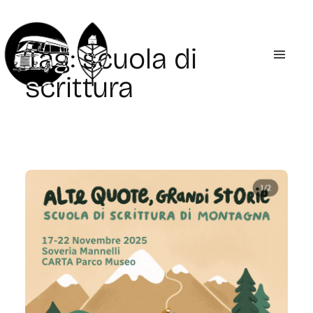
Vai
al
Tag:
scuola di
contenuto
scrittura