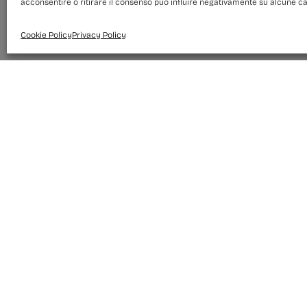
acconsentire o ritirare il consenso può influire negativamente su alcune car
Cookie Policy
Privacy Policy
Home
Libri
Nel cuore della Calabria
di
Cartaceo:
€11,40
Pp.144
Isbn: 9788849880649
Anno: 2024
Acquista