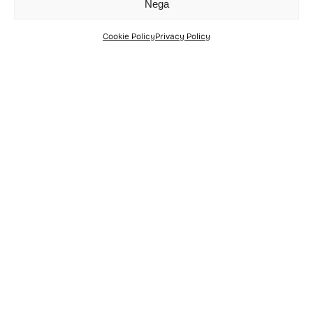
Nega
Cookie Policy
Privacy Policy
Home
Libri
La Magna Grecia
Paesaggi e storie – Volume III
di
François Lenormant
Cartaceo:
€7,51
Pp.372
Isbn: 9788849872132
Anno: 2022
Acquista
In questo terzo volume,
pubblicato postumo a
Parigi nel 1884, si