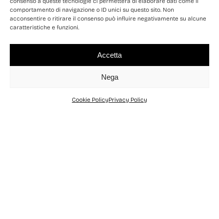
consenso a queste tecnologie ci permetterà di elaborare dati come il
comportamento di navigazione o ID unici su questo sito. Non
acconsentire o ritirare il consenso può influire negativamente su alcune
caratteristiche e funzioni.
Accetta
Nega
Cookie Policy
Privacy Policy
Home
Libri
Il Parco Nazionale della Sila
Guida naturalistica ed
escursionistica
di
Francesco Bevilacqua
Cartaceo:
€12,76
Pp.288
Isbn: 9788872846193