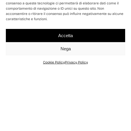
consenso a queste tecnologie ci permetterà di elaborare dati come il
comportamento di navigazione o ID unici su questo sito. Non
acconsentire o ritirare il consenso può influire negativamente su alcune
caratteristiche e funzioni.
Accetta
Nega
Cookie Policy
Privacy Policy
Home
Itinerari-Escursioni
LA VIA DELLE MINIERE
12 APR.
2026